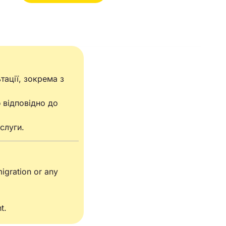
тації, зокрема з
 відповідно до
слуги.
migration or any
t.