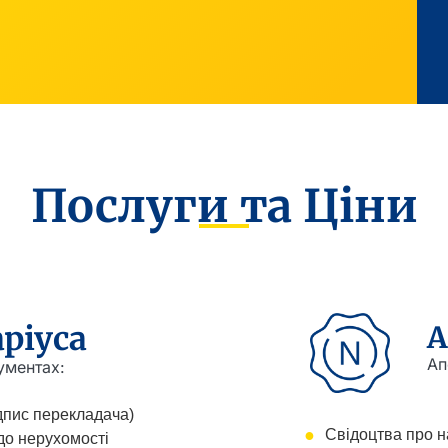
Послуги та Ціни
ріуса
А
Ап
ументах:
дпис перекладача)
Свідоцтва про 
о нерухомості