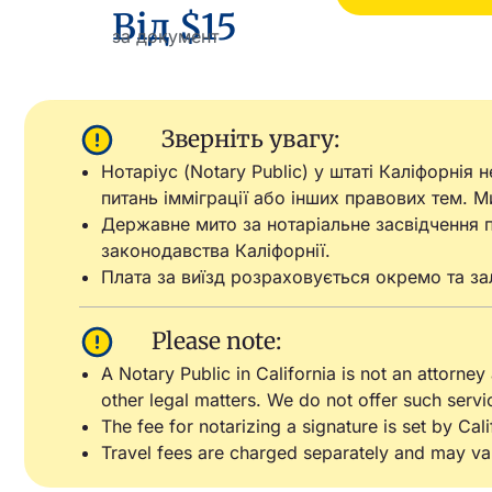
Від $15
за документ
Зверніть увагу:
Нотаріус (Notary Public) у штаті Каліфорнія
питань імміграції або інших правових тем. 
Державне мито за нотаріальне засвідчення п
законодавства Каліфорнії.
Плата за виїзд розраховується окремо та зал
Please note:
A Notary Public in California is not an attorney
other legal matters. We do not offer such servi
The fee for notarizing a signature is set by Cal
Travel fees are charged separately and may va