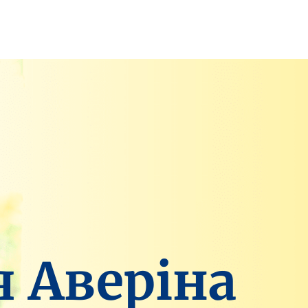
я Аверіна