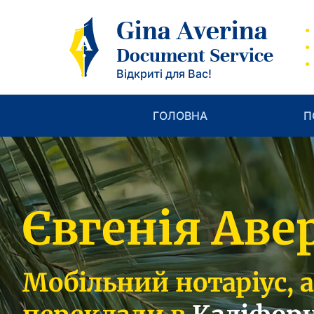
Gina Averina
Document Service
Відкриті для Вас!
ГОЛОВНА
П
Євгенія Аве
Мобільний нотаріус, 