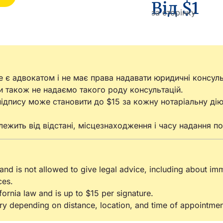
Від $1
за сторінку
 не є адвокатом і не має права надавати юридичні консуль
Ми також не надаємо такого роду консультацій.
ідпису може становити до $15 за кожну нотаріальну дію
ежить від відстані, місцезнаходження і часу надання по
 and is not allowed to give legal advice, including about im
ces.
ifornia law and is up to $15 per signature.
ry depending on distance, location, and time of appointmen