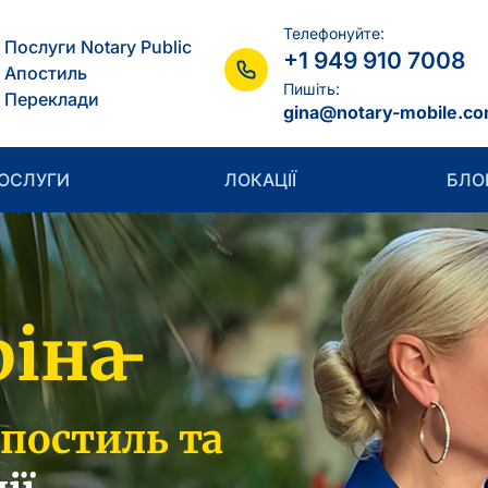
Телефонуйте:
Послуги Notary Public
+1 949 910 7008
Aпостиль
Пишіть:
Переклади
gina@notary-mobile.c
ОСЛУГИ
ЛОКАЦІЇ
БЛО
ріна
-
апостиль та