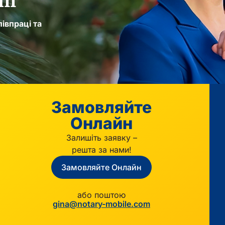
ії
івпраці та
Замовляйте
Онлайн
Залишіть заявку –
решта за нами!
Замовляйте Онлайн
або поштою
gina@notary-mobile.com