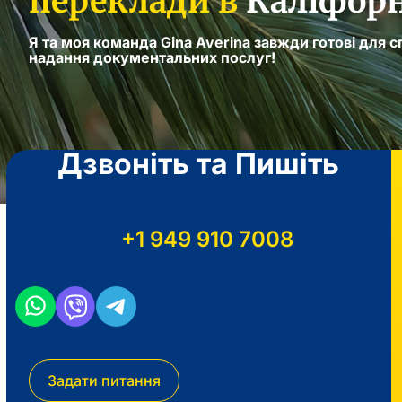
переклади в
Каліфорн
Я та моя команда Gina Averina завжди готові для сп
надання документальних послуг!
Дзвоніть та Пишіть
+1
949 910 7008
Задати питання