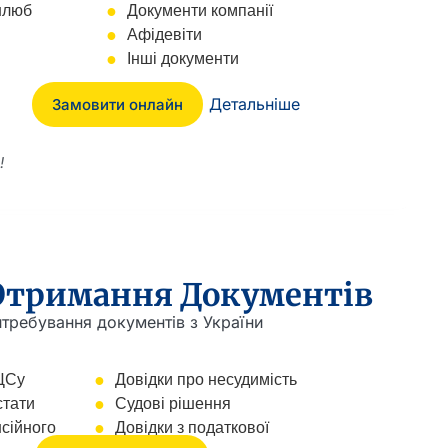
шлюб
Документи компанії
Афідевіти
Інші документи
Детальніше
Замовити онлайн
!
Отримання Документів
требування документів з України
ЦСу
Довідки про несудимість
стати
Судові рішення
сійного
Довідки з податкової