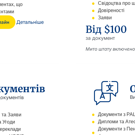
Свідоцтва про 
ментах, що
Довіреності
єнтами
Заяви
Детальніше
лайн
Від $100
за документ
Мито штату включено
кументів
Ви
окументів
Документи з РА
 та Заяви
Дипломи та Ате
а Угоди
Документи з Пен
ереклади