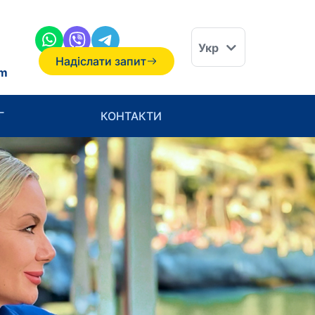
Eng
Укр
Надіслати запит
Рус
om
Г
КОНТАКТИ