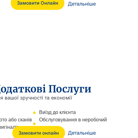
Замовити Онлайн
Детальніше
одаткові Послуги
я вашої зручності та економії
Виїзд до клієнта
ото або сканів
Обслуговування в неробочий
игіналів
час
Детальніше
Замовити онлайн