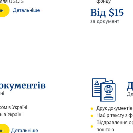
фонду
 для USCIS
Від $15
Детальніше
йн
за документ
окументів
Д
ні
Дл
ом в Україні
Друк документів
 в Україні
Набір тексту з ф
Відправлення ор
поштою
Детальніше
йн