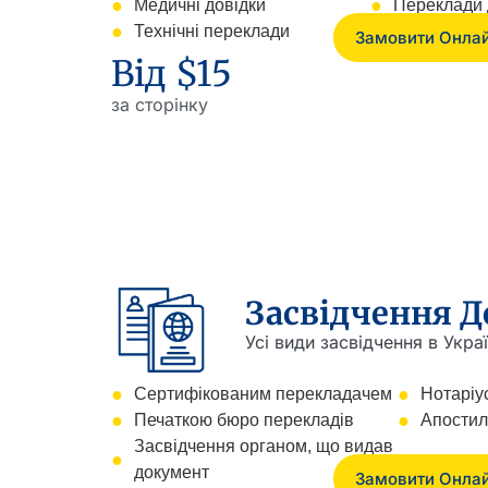
Медичні довідки
Переклади
Технічні переклади
Замовити Онла
Від $15
за сторінку
Засвідчення Д
Усі види засвідчення в Украї
Сертифікованим перекладачем
Нотаріус
Печаткою бюро перекладів
Апостиль
Засвідчення органом, що видав
документ
Замовити Онла