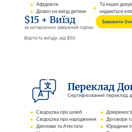
Афідевіти
Та інших доку
Дозвіл на виїзд дитини
надаються клі
$15 + Виїзд
Замовити Он
за нотаріально завірений підпис
Вартість виїзду: від $50
Переклад До
Сертифікований переклад д
Свідоцтва про шлюб
Довіреності
Свідоцтва про народження
Договори т
Дипломи та Атестати
Юридичні п